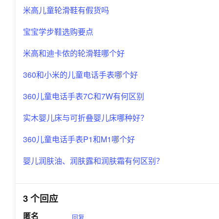
米高儿童轮滑鞋有假货吗
宝宝学步鞋选购要点
米高和迪卡侬的轮滑鞋哪个好
360和小米的儿童电话手表哪个好
360儿童电话手表7C和7W有何区别
实木婴儿床与可折叠婴儿床哪种好？
360儿童电话手表P1和M1哪个好
婴儿润肤油、润肤露和润肤霜有何区别？
3 个回应
匿名
回复