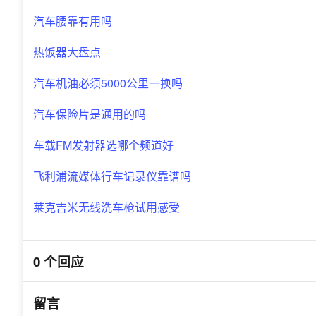
汽车腰靠有用吗
热饭器大盘点
汽车机油必须5000公里一换吗
汽车保险片是通用的吗
车载FM发射器选哪个频道好
飞利浦流媒体行车记录仪靠谱吗
莱克吉米无线洗车枪试用感受
0 个回应
留言