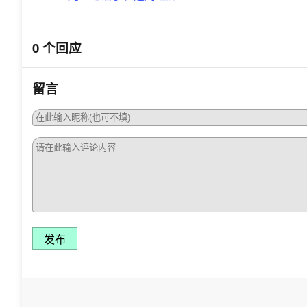
0 个回应
留言
发布