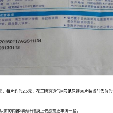
元，每片约为2.5元；花王瞬爽透气M号纸尿裤66片装当前售价为
尿裤的内部棉质纤维摸上去感觉更丰满一些。