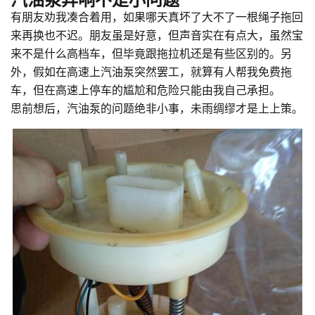
有朋友劝我凑合着用，如果哪天真坏了大不了一根绳子拖回
来再换也不迟。朋友虽是好意，但声音实在有点大，虽然宝
来不是什么高档车，但毕竟跟拖拉机还是有些区别的。另
外，假如在高速上汽油泵突然罢工，就算有人帮我免费拖
车，但在高速上停车的尴尬和危险只能由我自己承担。
思前想后，汽油泵的问题绝非小事，未雨绸缪才是上上策。