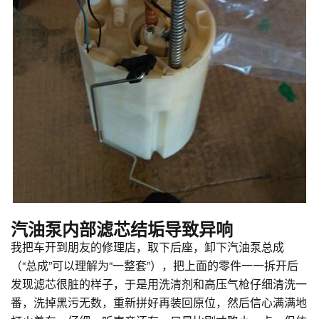
汽油泵内部滤芯结垢导致异响
我把车开到朋友的修理店，取下后座，卸下汽油泵总成
（“总成”可以理解为“一整套”），把上面的零件一一拆开后
发现滤芯很脏的样子，于是用洗清剂和高压气枪仔细清洗一
番，洗掉黑污无数，重新拼好再装回原位，然后信心满满地