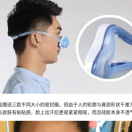
品赠送三款不同大小的密封圈，但由于人的轮廓与鼻部形状千差
与皮肤有粘贴感，脸上出汗后更是紧紧相吸，而且硅胶本身不透