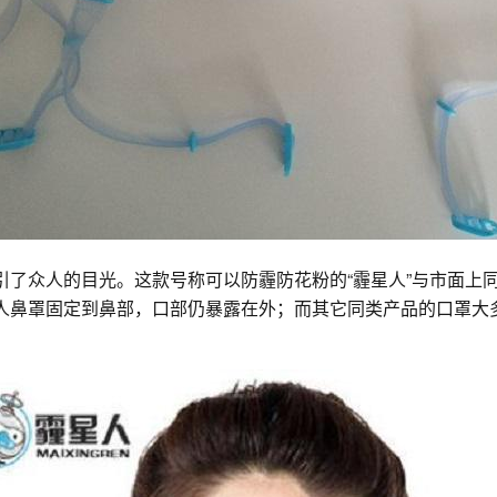
引了众人的目光。这款号称可以防霾防花粉的“霾星人”与市面上
星人鼻罩固定到鼻部，口部仍暴露在外；而其它同类产品的口罩大