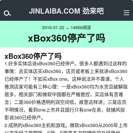
JINLAIBA.COM 劲来吧
2016-01-22 ↔ 14956阅读
xBox360停产了吗
xBox360停产了吗
1.好多实体店说xBox360已经停产。很多人都遇到过这样的
事情：去实体店买xBox360，店员或老板上来就讲xBox360
已经停产了！不如买xBox one。这种说法并不靠谱，个人
推测店家可能有三种心理：一是xBox360均为水货且破解版
居多，相关部门和微软中国都在严格管控，实店体有苦难
言；二是360价格透明利润空间低，故意这样讲；三是店员
不明情况，看到one上市并且国行只有one在卖，就捕风捉
影说360已经停产。
2.成熟的xBox360主机和游戏。微软xBox360从2005年上市
以来历经了早期版、S版、E版等多次软硬件的升级换代，