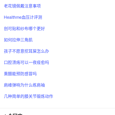
老花镜佩戴注意事项
Healthme血压计评测
创可贴和纱布哪个更好
如何拉伸三角肌
孩子不愿意挖耳屎怎么办
口腔溃疡可以一夜痊愈吗
熏醋能预防感冒吗
肩峰弹响为什么练肩袖
几种简单的膝关节锻炼动作