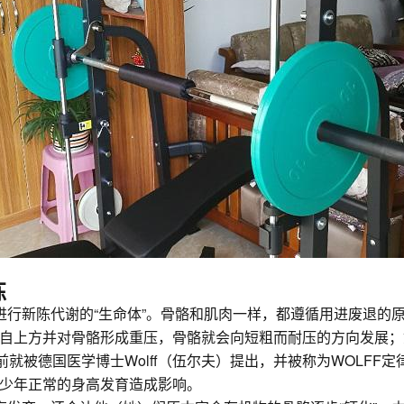
练
进行新陈代谢的“生命体”。骨骼和肌肉一样，都遵循用进废退的
自上方并对骨骼形成重压，骨骼就会向短粗而耐压的方向发展；
前就被德国医学博士Wolff（伍尔夫）提出，并被称为WOLF
少年正常的身高发育造成影响。