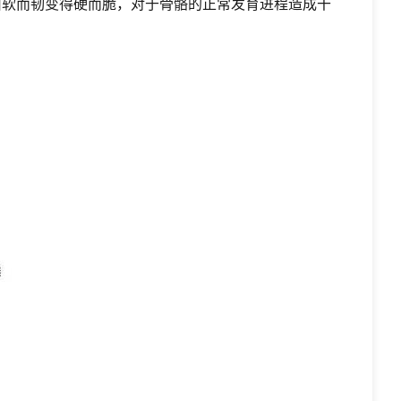
由软而韧变得硬而脆，对于骨骼的正常发育进程造成干