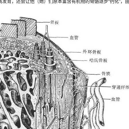
高发育，还会让他（她）们原本富含有机物的骨骼逐步“钙化”，