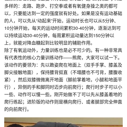
多样的：走路、跑步、打空拳或者有氧健身操之类的都可
以，只要能达到一定的强度就有好处。如果是没有运动基础
的人，可以先从“动起来”开始，运动时长也可以从5分钟、
10分钟开始，每天的运动时间累积30-40分钟，逐渐达到可
以持续运动30-40分钟，每周累积运动量达到150分钟以
上，就能对降血糖起到比较明显的辅助作用。
除了有氧运动外，力量训练也是必不可少的。有一种非常具
有代表性的核心力量训练动作——熊爬，大家可以试一下。
该动作的要领为：先以跪姿爬在地面上（双手手掌、膝盖及
脚尖接触地面），保持腰背挺直（不塌腰也不弓背，腰腹收
紧），然后双膝微微离开地面（脚前掌着地，小腿和地面平
行），异侧的手和脚同时迈步向前爬行；爬行时步子可以小
一些、动作可以慢一些。刚开始做不了可以先从膝盖着地的
爬行练起；进阶版的动作则是横向爬行、或者腿部完全伸直
的向前爬行。