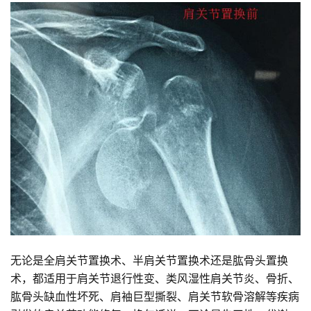
无论是全肩关节置换术、半肩关节置换术还是肱骨头置换
术，都适用于肩关节退行性变、类风湿性肩关节炎、骨折、
肱骨头缺血性坏死、肩袖巨型撕裂、肩关节软骨溶解等疾病