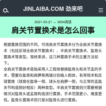
JINLAIBA.COM 劲来吧
2021-03-21 ↔ 3654阅读
肩关节置换术是怎么回事
根据置换范围的不同，可将肩关节置换术分为全肩关节置换
术（包括反球全肩关节置换术）、半肩关节置换术、肱骨头
置换术等类型。笼统来讲，这几种置换手术的主要方法如
下。
全肩关节置换术是指采用人工假体替换肱骨头和关节盂的手
术，需要在肱骨和肩胛骨两端分别植入假体，有常规术和反
球置换（球窝在肱骨一侧、球头在肩胛一侧，与正常的盂肱
关节构造刚好相反）两种类型。半肩关节置换则只需要根据
情况对肱骨头或盂窝构造进行置换，手术范围更小、难度更
低。肱骨头置换术则只是对肱骨头进行置换。