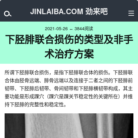
JINLAIBA.COM 劲来吧
2021-05-26 ↔ 3844阅读
下胫腓联合损伤的类型及非手
术治疗方案
所谓下胫腓联合损伤，是指下胫腓联合体的损伤。下胫腓联
合体由胫骨远端、腓骨远端以及连接于二者之间的下胫腓前
韧带、下胫腓后韧带、骨间韧带和下胫腓横韧带构成，其主
要功能是形成踝穴（踝穴是踝关节稳定性的关键所在）并维
持下胫腓的完整性和稳定性。