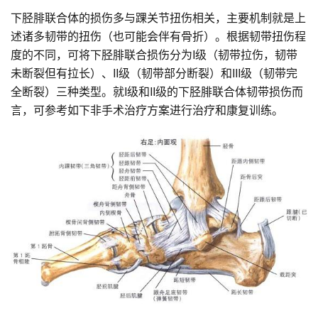
下胫腓联合体的损伤多与踝关节扭伤相关，主要机制就是上
述诸多韧带的扭伤（也可能会伴有骨折）。根据韧带扭伤程
度的不同，可将下胫腓联合损伤分为I级（韧带拉伤，韧带
未断裂但有拉长）、II级（韧带部分断裂）和III级（韧带完
全断裂）三种类型。就I级和II级的下胫腓联合体韧带损伤而
言，可参考如下非手术治疗方案进行治疗和康复训练。