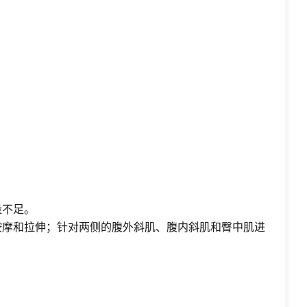
量不足。
按摩和拉伸；针对两侧的腹外斜肌、腹内斜肌和臀中肌进