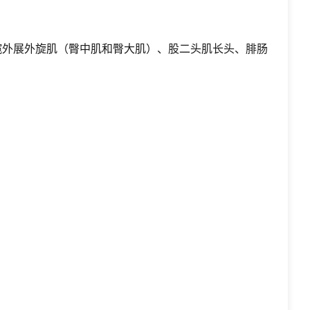
髋外展外旋肌（臀中肌和臀大肌）、股二头肌长头、腓肠