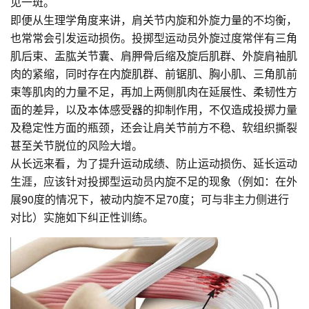
见一斑。
即便从生理学角度来讲，肩关节内旋和外旋力量的不均衡，
也常常会引发运动损伤。投掷型运动员外旋过度常伴有三角
肌后束、盂肱关节囊、肩胛骨后缩及旋后肌群、外旋肩袖肌
肉的紧缩，同时存在内旋肌群、前锯肌、胸小肌、三角肌前
束等肌肉的力量不足，再加上两侧肌肉在延展性、柔韧性方
面的差异，以及本体感受器的抑制作用，不仅造成投掷力量
及稳定性方面的瓶颈，还会让肩关节前方不稳、软组织撕裂
甚至关节脱位的风险大增。
从长远来看，为了提升运动成绩、防止运动损伤、延长运动
生涯，应该针对投掷型运动员内旋不足的现象（例如：在外
展90度的情况下，被动内旋不足70度；可与非主力侧进行
对比）实施如下纠正性训练。