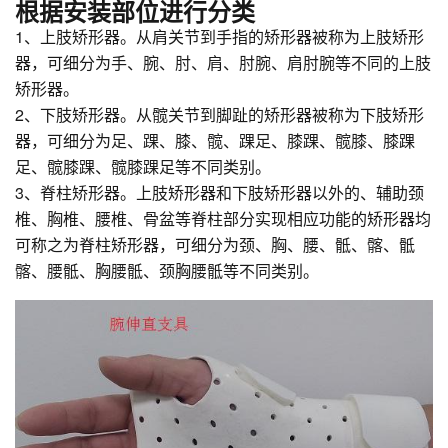
根据安装部位进行分类
1、上肢矫形器。从肩关节到手指的矫形器被称为上肢矫形
器，可细分为手、腕、肘、肩、肘腕、肩肘腕等不同的上肢
矫形器。
2、下肢矫形器。从髋关节到脚趾的矫形器被称为下肢矫形
器，可细分为足、踝、膝、髋、踝足、膝踝、髋膝、膝踝
足、髋膝踝、髋膝踝足等不同类别。
3、脊柱矫形器。上肢矫形器和下肢矫形器以外的、辅助颈
椎、胸椎、腰椎、骨盆等脊柱部分实现相应功能的矫形器均
可称之为脊柱矫形器，可细分为颈、胸、腰、骶、髂、骶
髂、腰骶、胸腰骶、颈胸腰骶等不同类别。