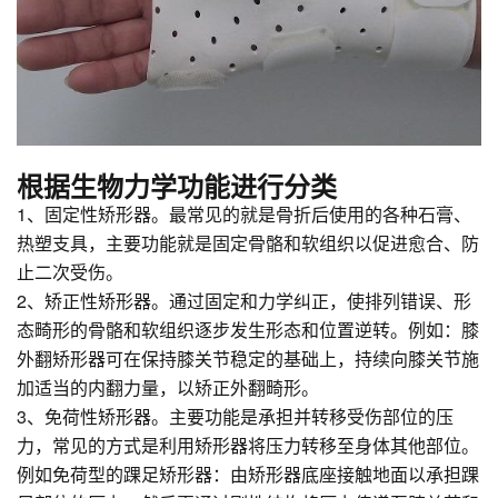
根据生物力学功能进行分类
1、固定性矫形器。最常见的就是骨折后使用的各种石膏、
热塑支具，主要功能就是固定骨骼和软组织以促进愈合、防
止二次受伤。
2、矫正性矫形器。通过固定和力学纠正，使排列错误、形
态畸形的骨骼和软组织逐步发生形态和位置逆转。例如：膝
外翻矫形器可在保持膝关节稳定的基础上，持续向膝关节施
加适当的内翻力量，以矫正外翻畸形。
3、免荷性矫形器。主要功能是承担并转移受伤部位的压
力，常见的方式是利用矫形器将压力转移至身体其他部位。
例如免荷型的踝足矫形器：由矫形器底座接触地面以承担踝