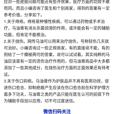
应对一些皮肤问题可能还有些许效果，医疗方面的功效不敢
苟同。而且小编咨询了医生和个别商家，得到的答案有一定
参考价值，分享如下。
1.关于痔疮。痔疮是种慢性疾病，可以通过药物或手术治
疗，马油膏有消炎杀菌润滑的作用，或许能会有一定的辅助
功能，但肯定不能根治。
2.关于烧伤。网传马油可以用来治疗烧伤，号称轻伤几天就
可治好。小编咨询过一些正规商家，有的直接说不能，有的
则给了一个模棱两可的答案，说可以试试看。其实纯粹的马
油应该是有一定的烫伤治疗作用的，但马油膏商品中大多都
添加了一些其他成分，在烧伤治疗方面的正面效果还有待考
证。
3.关于伤口抑疤。马油膏作为护肤品并不具有医用功效，促
进伤口愈合、抑制疤痕产生应该在伤口愈合前在科学护理方
面多下功夫，马油膏之类的产品只能在医生认可的前提下作
为辅助手段加以应用，切不可过度迷信。
微信扫码关注