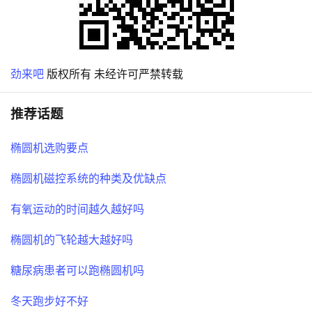
劲来吧
版权所有 未经许可严禁转载
推荐话题
椭圆机选购要点
椭圆机磁控系统的种类及优缺点
有氧运动的时间越久越好吗
椭圆机的飞轮越大越好吗
糖尿病患者可以跑椭圆机吗
冬天跑步好不好