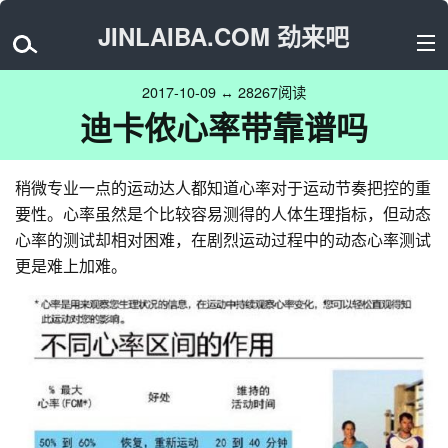
JINLAIBA.COM 劲来吧
2017-10-09 ↔ 28267阅读
迪卡侬心率带靠谱吗
稍微专业一点的运动达人都知道心率对于运动节奏把控的重
要性。心率虽然是个比较容易测得的人体生理指标，但动态
心率的测试却相对困难，在剧烈运动过程中的动态心率测试
更是难上加难。