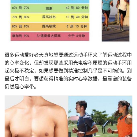
很多运动爱好者天真地想要通过运动手环来了解运动过程中
的心率变化，但却发现那些采用光电容积原理的运动手环用
起来极不稳定，如果想要做到精准控制几乎是不可能的。到
最后才明白，要想获得精准的实时心率数据，最靠谱的装备
仍然是心率带。