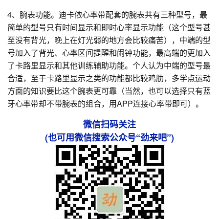
4、腕表功能。迪卡侬心率带配套的腕表共有三种型号，最
简单的型号只有时间显示和即时心率显示功能（这个型号甚
至没有背光，晚上在灯光弱的地方会比较痛苦），中端的型
号加入了背光、心率区间提醒和闹钟功能，最高端的更加入
了卡路里显示和其他训练辅助功能。个人认为中端的型号最
合适，至于卡路里显示之类的功能都比较鸡肋，多学点运动
方面的知识要比这个腕表更可靠（当然，也可以选择只有蓝
牙心率带却不带腕表的组合，用APP连接心率带即可）。
微信扫码关注
(也可用微信搜索公众号“劲来吧”)