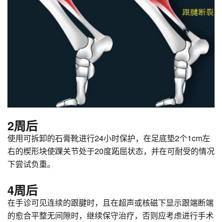
2周后
使用可拆卸的石膏靴进行24小时保护，在足底垫2个1cm左
右的楔形块使踝关节处于20度跖屈状态，并在可耐受的情况
下尝试负重。
4周后
在手诊可见连续的跟腱时，且在超声或核磁下显示跟端断端
的愈合平整无间隙时，继续保守治疗，否则应考虑进行手术