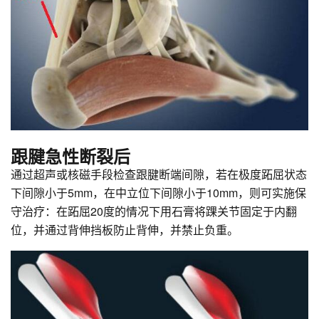
跟腱急性断裂后
通过超声或核磁手段检查跟腱断端间隙，若在极度跖屈状态
下间隙小于5mm，在中立位下间隙小于10mm，则可实施保
守治疗：在跖屈20度的情况下用石膏将踝关节固定于内翻
位，并通过背伸挡板防止背伸，并禁止负重。