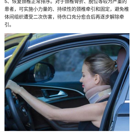
5、恢复颈椎正常排序。对于颈椎骨折、脱位等较为严重的
患者，可实施小力量的、持续性的颈椎牵引和固定，避免椎
体间组织遭受二次伤害，待伤口充分愈合后再逐步解除牵
引。