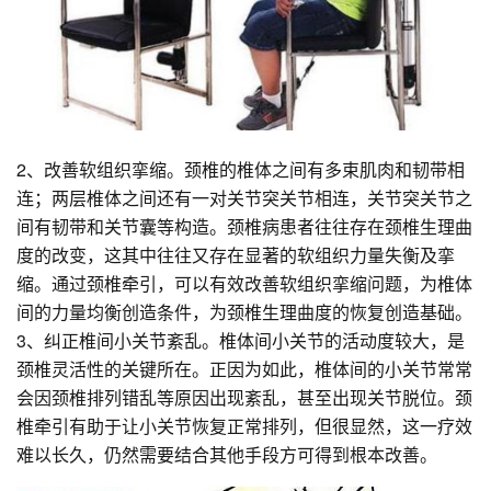
2、改善软组织挛缩。颈椎的椎体之间有多束肌肉和韧带相
连；两层椎体之间还有一对关节突关节相连，关节突关节之
间有韧带和关节囊等构造。颈椎病患者往往存在颈椎生理曲
度的改变，这其中往往又存在显著的软组织力量失衡及挛
缩。通过颈椎牵引，可以有效改善软组织挛缩问题，为椎体
间的力量均衡创造条件，为颈椎生理曲度的恢复创造基础。
3、纠正椎间小关节紊乱。椎体间小关节的活动度较大，是
颈椎灵活性的关键所在。正因为如此，椎体间的小关节常常
会因颈椎排列错乱等原因出现紊乱，甚至出现关节脱位。颈
椎牵引有助于让小关节恢复正常排列，但很显然，这一疗效
难以长久，仍然需要结合其他手段方可得到根本改善。