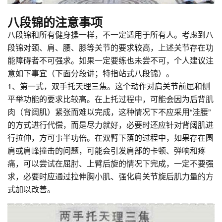
八段锦的注意事项
八段锦和所有健身操一样，不一定适用于所有人。考虑到八
段锦对颈、肩、腰、膝等关节的要求较高，上述关节存在功
能障碍者不可强求。如果一定要练也未尝不可，个人建议注
意如下事宜（下面分段讲；特指站式八段锦）。
1、第一式，双手托天理三焦。这个动作对肩关节前屈和侧
平举功能的要求比较高。在上托过程中，可能会因为后背肌
肉（背阔肌）紧张而难以完成，这种情况下不应采用“洼腰”
的方式进行代偿，而是尽力就好，必要时还应针对背阔肌进
行拉伸，方可事半功倍。在双臂下落的过程中，如果存在圆
肩或肩峰撞击的问题，可能会引发肩部的卡顿、弹响和疼
痛，可以尝试在屈肘、上臂后旋的情况下完成，一定不要强
求，必要时应通过拉伸胸小肌、强化肩关节旋后肌力量的方
式加以改善。