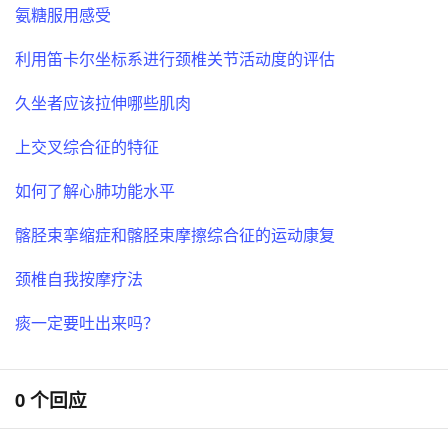
氨糖服用感受
利用笛卡尔坐标系进行颈椎关节活动度的评估
久坐者应该拉伸哪些肌肉
上交叉综合征的特征
如何了解心肺功能水平
髂胫束挛缩症和髂胫束摩擦综合征的运动康复
颈椎自我按摩疗法
痰一定要吐出来吗？
0 个回应