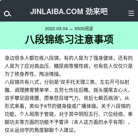
JINLAIBA.COM 劲来吧
2022-03-04 ↔ 5505阅读
八段锦练习注意事项
身边很多人都在练八段锦，有的人是为了强身健体，还有的
人是为了应对高血压、糖尿病等慢性病，也有些人仅仅只是
为了修身养性、陶冶情操。
八段锦共有八式，分别是“双手托天理三焦、左右开弓似射
雕、调理脾胃臂单举、五劳七伤往后瞧、摇头摆尾去心火、
双手攀足固肾腰、攒拳怒目增气力、背后七颠百病消”，从
形式来看，类似于8节的健身操或广播体操。关于八段锦的
功能，个人局限于管窥，对于其中阴阳五行、穴位经络、拳
脚功夫等方面的功能不予置评（本人这方面的水平有限），
仅从运动学的角度聊聊个人建议。