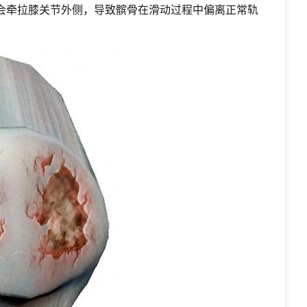
会牵拉膝关节外侧，导致髌骨在滑动过程中偏离正常轨