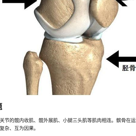
题
关节的髋内收肌、髋外展肌、小腿三头肌等肌肉相连。髌骨在运动
复杂、互为因果。