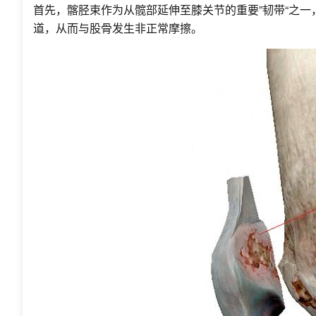
首先，髂胫束作为从髋部延伸至膝关节的重要”韧带“之
道，从而与股骨发生非正常摩擦。