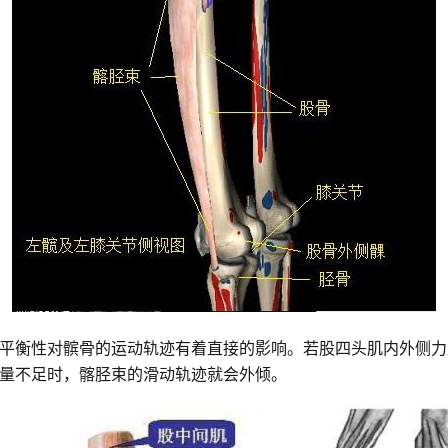
平衡性对髌骨的运动轨迹有着直接的影响。若股四头肌内外侧力
量不足时，髂胫束的滑动轨迹就会外倾。