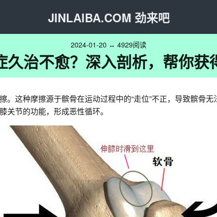
JINLAIBA.COM 劲来吧
2024-01-20 ↔ 4929阅读
症久治不愈？深入剖析，帮你获
擦。这种摩擦源于髌骨在运动过程中的“走位”不正，导致髌骨无
膝关节的功能，形成恶性循环。