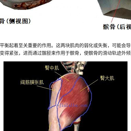
平衡起着至关重要的作用。这两块肌肉的弱化或失衡，可能会导
变得紧张，进而通过髂胫束作用于髌骨，使髌骨的滑动轨迹外倾