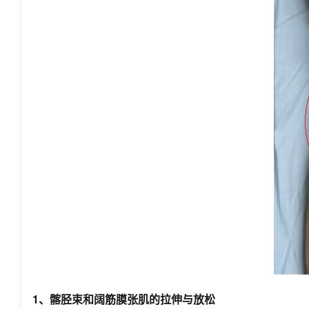
1、髂胫束和阔筋膜张肌的拉伸与放松