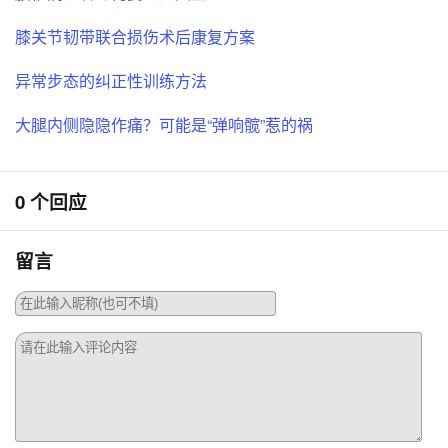
膝关节韧带联合损伤术后康复方案
异常步态的纠正性训练方法
大腿内侧隐隐作痛？可能是“弹响髋”惹的祸
0 个回应
留言