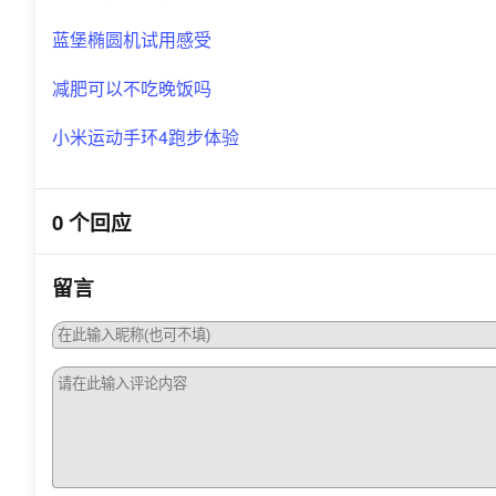
蓝堡椭圆机试用感受
减肥可以不吃晚饭吗
小米运动手环4跑步体验
0 个回应
留言