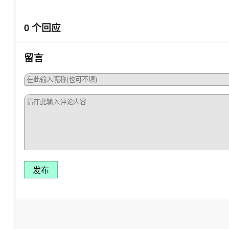
0 个回应
留言
发布