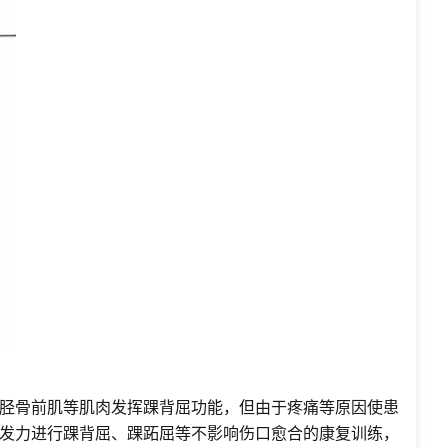
胫骨前肌等肌肉发挥踝背屈功能，但由于疼痛等原因使患
发力进行踝背屈、踝跖屈等不影响伤口愈合的康复训练，