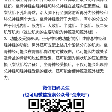
组织。坐骨神经由胫神经和腓总神经在盆腔内汇聚而成，经
梨状肌下孔出骨盆，沿大腿下行至腘窝附近再分为胫神经和
腓总神经两个大支。坐骨神经走行于大腿时，有小的分支分
布于闭孔内肌、股方肌、大收肌、半腱肌、半膜肌、股二头
肌等肌肉（这些肌肉的主要功能为伸髋及和髋外旋）。
2、功能及受损表现。坐骨神经的功能包括上述腓总神经和
胫神经的功能，另外还可支配上述几个沿途分布的肌肉。坐
骨神经可能会在臀部肌肉注射时被误伤，也可能因为髋关节
及骨盆的骨折和脱位而受累，还可能因为梨状肌的压迫而受
损（梨状肌综合征）。坐骨神经受损后，不仅可能会出现腓
总神经和胫神经受损的症状，还可能会使伸髋及髋外旋无
力。
微信扫码关注
(也可用微信搜索公众号“劲来吧”)