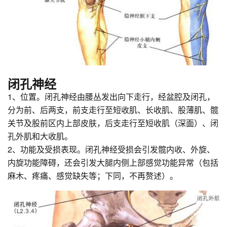
闭孔神经
1、位置。闭孔神经由腰丛发出向下走行，经盆腔及闭孔，
分为前、后两支，前支走行至短收肌、长收肌、股薄肌、髋
关节及股前区内上部皮肤，后支走行至短收肌（深面）、闭
孔外肌和大收肌。
2、功能及受损表现。闭孔神经受损会引发髋内收、外旋、
内旋功能障碍，还会引发大腿内侧上部感觉功能异常（包括
麻木、疼痛、感觉缺失等；下同，不再赘述）。