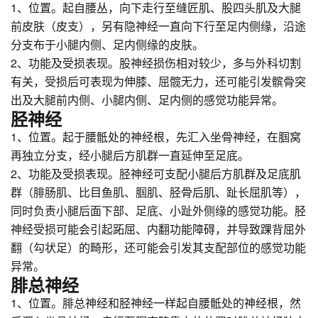
1、位置。起自腰丛，向下走行至缝匠肌、股四头肌及大腿
前皮肤（皮支），另有隐神经一直向下行至足内侧缘，沿途
分支布于小腿内侧、足内侧缘的皮肤。
2、功能及受损表现。股神经损伤相对较少，多与外科切割
有关，受损后可表现为伸膝、屈髋无力，还可能引发髌骨突
出及大腿前内侧、小腿内侧、足内侧的感觉功能异常。
胫神经
1、位置。起于腰骶处的神经根，先汇入坐骨神经，在腘窝
再独立分支，经小腿后方肌群一直延伸至足底。
2、功能及受损表现。胫神经可支配小腿后方肌群及足底肌
群（腓肠肌、比目鱼肌、腘肌、胫骨后肌、趾长屈肌等），
同时负责小腿后面下部、足底、小趾外侧缘的感觉功能。胫
神经受损可能会引起跖屈、内翻功能障碍，并导致踝背屈外
翻（勾状足）的畸形，还可能会引发其支配部位的感觉功能
异常。
腓总神经
1、位置。腓总神经和胫神经一样起自腰骶处的神经根，然