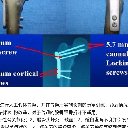
进行人工假体置换，并在置换后实施长期的康复训练，预后情况
割和结构改造，对于普通的股骨颈骨折并不适用。
行性骨关节炎；2、股骨头坏死、缺血；3、髋臼发育不良并引发
引发显著症状的；7、髋关节的持续感染、髋关节肿瘤等髋部病变