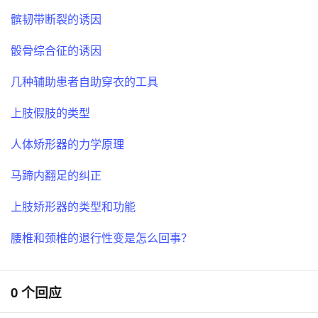
髌韧带断裂的诱因
骰骨综合征的诱因
几种辅助患者自助穿衣的工具
上肢假肢的类型
人体矫形器的力学原理
马蹄内翻足的纠正
上肢矫形器的类型和功能
腰椎和颈椎的退行性变是怎么回事？
0 个回应