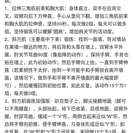
题。
1、拉伸三角肌前束和胸大肌：身体直立，双手在后背交
叉，双臂向后下方伸直，手心从里向下翻，增加三角肌前束
和胸大肌的拉伸感，坚持30秒，每次做2组，每天可以做多
组。坚持锻炼可以缓解“圆肩”，增加肩关节的活动度。
2、斜方肌（主要是中下束）锻炼：找到一面墙，背对墙站
在离墙一脚远的地方，将后背和头靠在墙上，双臂水平外
展，肘关节弯曲90度（像投降的动作），保持手臂、手背也
贴在墙上，此为初始动作；然后手臂向上抬，一直到手臂伸
直（若柔韧性不太好，抬到一半可能手和手臂就会离开墙
面，该情况下，做到手和手臂不离开墙面的最大幅度即
可），然后缓慢回到初始位置，如此反复。该动作15个为1
组，每天做3组。
3、斜方肌锻炼加强版：趴在垫子上，脚尖接触地面（腿可
以不用绷直），头部抬起，将下巴收紧，目视地面，双臂外
展，肘部弯曲，摆成一个“V”形，两侧合起来近似“W”形，然
后将手臂向前推，使手臂伸直，与身体形成近似“Y”形，如
此反复，在“W”形和“Y”形之间反复，来回做15个为1组，每