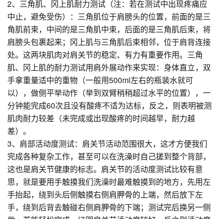
2、三角肌、冈上肌耐力测试（注：若在测试中出现疼痛应
中止，避免受伤）：三角肌位于肩膀头的位置，前面的是三
角肌前束，中间的是三角肌中束，后面的是三角肌后束，将
肩膀头包裹起来；冈上肌与三角肌后束相邻，位于肩背连接
处。这两块肌肉对肩关节的稳定、有力有重要作用。三角
肌、冈上肌的耐力测试用肩外展动作来实现：身体直立，双
手拿重量适中的重物（一般用500ml左右的瓶装水就可
以），做侧平举动作（举到双臂稍稍超过水平的位置），一
分钟能完成60次且没有酸疼不适为达标，反之，则表明被测
肌肉耐力较差（未完成或出现酸疼的时间越早，耐力越
差）。
3、肩部活动度测试：肩关节活动范围很大，这才方便我们
完成各种复杂工作，甚至可以在洗澡时自己搓到整个背部，
这也是肩关节健康的标志。肩关节的活动度测试比较有意
思，就是要用手触摸我们洗澡时最难触摸到的地方，先用左
手抬起，绕到头后侧触摸右侧肩胛骨的上端，然后放下左
手，绕到后背去触碰右侧肩胛骨的下端；测试完后换另一侧