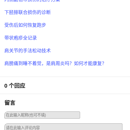
下胫腓联合损伤的诊断
受伤后如何恢复跑步
带状疱疹全记录
肩关节的手法松动技术
肩膀痛到睡不着觉，是肩周炎吗？如何才能康复？
0 个回应
留言