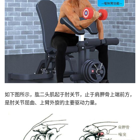
如下图所示，肱二头肌起于肘关节，止于肩胛骨上端前方，
是肘关节屈曲、上臂外旋的主要驱动力量。