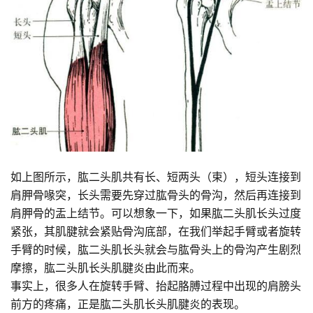
如上图所示，肱二头肌共有长、短两头（束），短头连接到
肩胛骨喙突，长头需要先穿过肱骨头的骨沟，然后再连接到
肩胛骨的盂上结节。可以想象一下，如果肱二头肌长头过度
紧张，其肌腱就会紧贴骨沟底部，在我们举起手臂或者旋转
手臂的时候，肱二头肌长头就会与肱骨头上的骨沟产生剧烈
摩擦，肱二头肌长头肌腱炎由此而来。
事实上，很多人在旋转手臂、抬起胳膊过程中出现的肩膀头
前方的疼痛，正是肱二头肌长头肌腱炎的表现。