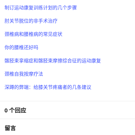
制订运动康复训练计划的几个步骤
肘关节脱位的非手术治疗
颈椎病和腰椎病的常见症状
你的腰椎还好吗
髂胫束挛缩症和髂胫束摩擦综合征的运动康复
颈椎自我按摩疗法
深蹲的弊端：给膝关节疼痛者的几条建议
0 个回应
留言