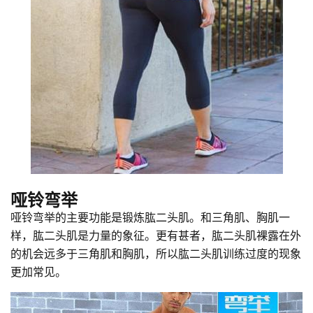
哑铃弯举
哑铃弯举的主要功能是锻炼肱二头肌。和三角肌、胸肌一
样，肱二头肌是力量的象征。更有甚者，肱二头肌裸露在外
的机会远多于三角肌和胸肌，所以肱二头肌训练过度的现象
更加常见。