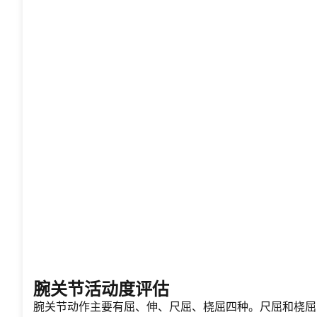
腕关节活动度评估
腕关节动作主要有屈、伸、尺屈、桡屈四种。尺屈和桡屈