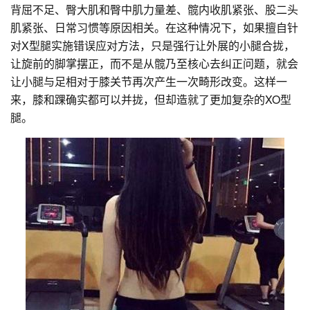
背屈不足、臀大肌和臀中肌力量差、髋内收肌紧张、股二头
肌紧张、日常习惯等原因相关。在这种情况下，如果擅自针
对X型腿实施错误应对方法，只是强行让外展的小腿合拢，
让旋前的脚掌摆正，而不是从髋乃至核心去纠正问题，就会
让小腿与足相对于膝关节再次产生一次畸形改变。这样一
来，膝和踝确实都可以并拢，但却造就了更加复杂的XO型
腿。