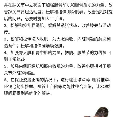
并在踝关节中立状态下加强胫骨前肌和胫骨后肌的力量，改
善踝关节背屈活动度；松解和拉伸腓骨肌群，改善足相对旋
后的问题，必要时施加人工手法。
2、松解和拉伸腘绳肌，缓解其紧张状态，改善膝关节活动
度。
3、松解和拉伸髋内收肌，为大腿内收、内旋问题的解决创
造条件；松解和拉伸阔筋膜张肌。
4、加强臀大肌和臀中肌的力量，把髋、膝关节的力线拉回
到正常轨迹。
5、加强内侧腘绳肌和髋内收肌的力量，改善小腿相对于膝
关节外旋的问题。
6、在保证姿势正确的情况下，进行瑞士球深蹲+哑铃推举、
哑铃弓箭步推举、哑铃上台阶等功能性整合训练，让XO型
腿问题得到系统化的解决。