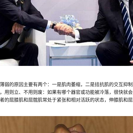
薄弱的原因主要有两个：一是肌肉萎缩，二是拮抗肌的交互抑制
，用则立、不用则废：如果有哪个器官或功能被冷落，很快就会
者的屈膝肌和屈髋肌常处于紧张和相对活跃的状态，伸膝肌和屈