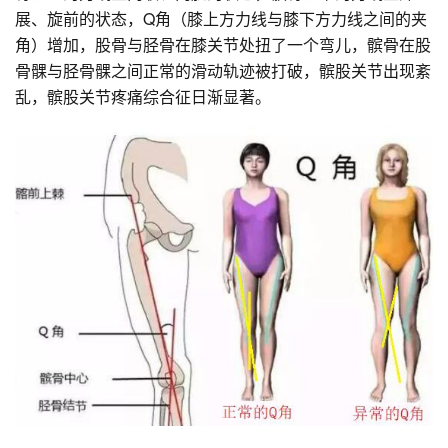
展、旋前的状态，Q角（膝上方力线与膝下方力线之间的夹
角）增加，股骨与胫骨在膝关节处扭了一个弯儿，髌骨在股
骨髁与胫骨髁之间正常的滑动轨迹被打破，髌股关节出现紊
乱，髌股关节疼痛综合征日渐显著。