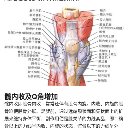
髋内收及Q角增加
髋内收即股骨内收，常常还伴有股骨内旋。内收、内旋的股
骨迫使胫骨外展、足旋前，通过远端额状面和矢状面上的扩
展来维持身体平衡，副作用便是膝关节的力线紊乱，即：髌
骨以上的力线呈内收、内旋的状态，髌骨以下的力线呈外