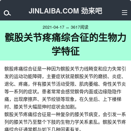
JINLAIBA.COM 劲来吧
2021-04-17 ↔ 3617阅读
髌股关节疼痛综合征的生物力
学特征
髌股疼痛综合征是一种因为髌股关节力线畸变和应力失常引
发的运动功能障碍，主要症状就是髌股关节的磨损、炎症、
退化、疼痛，伴有膝关节活动受限、肌肉萎缩、骨性关节炎
等一系列的症状。患者常常会感觉髌骨内面或边缘隐隐作
痛，出现摩擦声、关节绞锁等现象，在久坐后、上下楼梯
时、膝关节大幅屈伸时症状会加剧。
髌股关节疼痛综合征是一种复杂的膝关节病变，会引发一系
列的膝关节乃至整个下肢的生物力学关系紊乱。髌股关节疼
痛综合征通常都与如下几种因素有关。