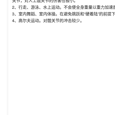
关节，对人工髋关节的伤害性极小。
2、行走、游泳、水上运动。不会使全身重量以重力加速
3、室内舞蹈、室内体操。在避免跳跃和“硬着陆”的前提
4、高尔夫运动。对髋关节的冲击较少。