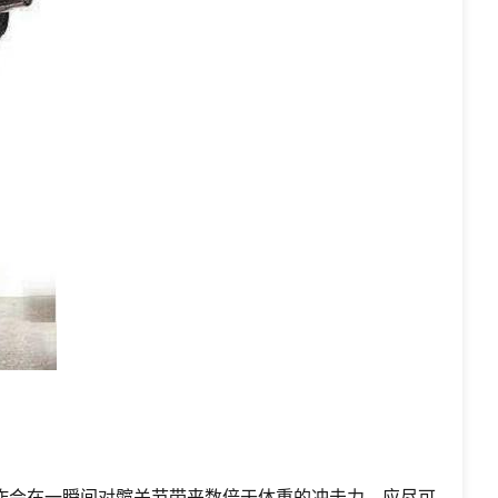
作会在一瞬间对髋关节带来数倍于体重的冲击力，应尽可