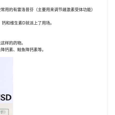
较常用的有雷洛昔芬（主要用来调节雌激素受体功能）
，钙和维生素D就派上了用场。
是这样的药物。
鱼降钙素、鲑鱼降钙素等。