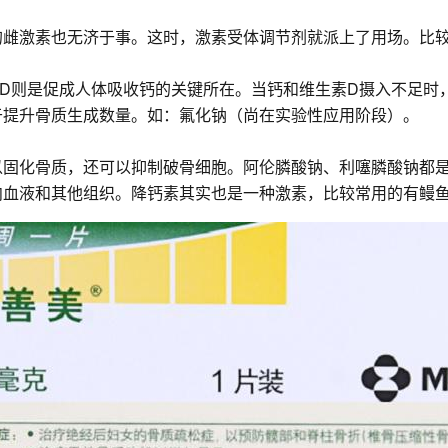
的雌激素也无济于事。这时，激素受体调节剂就派上了用场。比
素D则是促成人体吸收钙的关键所在。当钙和维生素D摄入不足时
于提升骨质生成数量。如：氟化钠（尚在实验性应用阶段）。
以固化骨质，还可以抑制破骨细胞。阿伦膦酸钠、利噻膦酸钠都
向血液和其他组织。降钙素其实也是一种激素，比较常用的有鳗