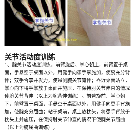
关节活动度训练
1、腕关节活动度训练。前臂旋后、掌心朝上，前臂置于桌
面，手悬空于桌面以外，用健手向患手掌施加，使腕充分背
伸；双手合掌并发力，使患侧腕关节背伸；靠近桌面站立，
掌心向下将手掌放于桌面并施压，在保持肘关节伸直的情况
使腕关节背伸（以上为腕背伸训练）。前臂旋前、掌心朝
下，前臂置于桌面，手悬空于桌面以外，用健手向患手背施
加，使腕充分屈曲；站于桌前，桌上放枕头，将患手背放于
枕头上并施压，在保持肘关节伸直的情况下使腕关节屈曲
（以上为腕屈曲训练）。