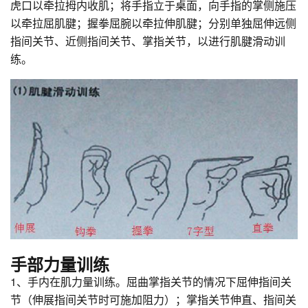
虎口以牵拉拇内收肌；将手指立于桌面，向手指的掌侧施压
以牵拉屈肌腱；握拳屈腕以牵拉伸肌腱；分别单独屈伸远侧
指间关节、近侧指间关节、掌指关节，以进行肌腱滑动训
练。
手部力量训练
1、手内在肌力量训练。屈曲掌指关节的情况下屈伸指间关
节（伸展指间关节时可施加阻力）；掌指关节伸直、指间关