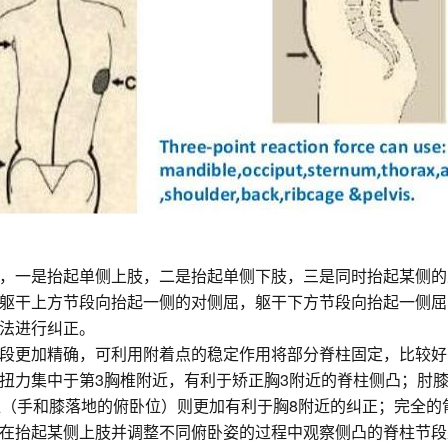
，一是抬起单侧上肢，二是抬起单侧下肢，三是同时抬起某侧的
躯干上方节段向抬起一侧的对侧屈，躯干下方节段向抬起一侧屈
法进行纠正。
段更加精确，可利用附着点的稳定作用将部分脊柱固定，比较好
扭力集中于第3胸椎附近，有利于矫正胸3附近的脊柱侧凸；肘
位（手和膝落地的俯卧位）则更加有利于胸8附近的纠正；完全
在抬起某侧上肢并调整不同俯卧姿的过程中观察侧凸的脊柱节段