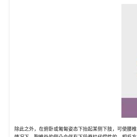
除此之外，在俯卧或匍匐姿态下抬起某侧下肢，可使腰椎
情况下，胸椎处的侧凸会伴有下段脊柱代偿性的、相反方