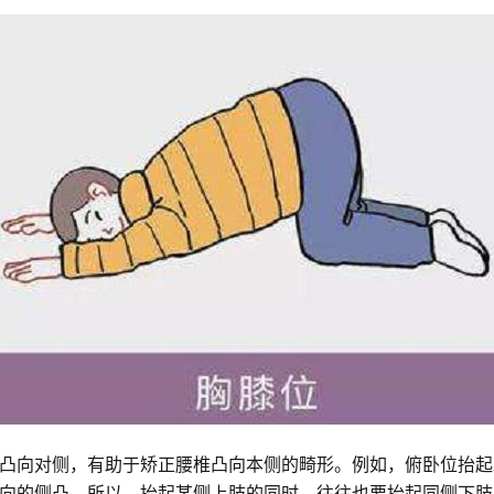
凸向对侧，有助于矫正腰椎凸向本侧的畸形。例如，俯卧位抬起
向的侧凸，所以，抬起某侧上肢的同时，往往也要抬起同侧下肢