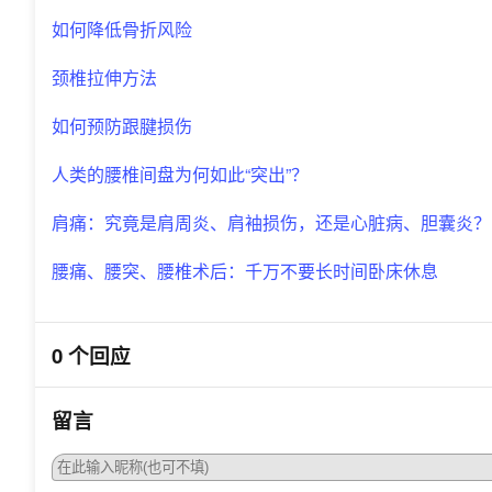
如何降低骨折风险
颈椎拉伸方法
如何预防跟腱损伤
人类的腰椎间盘为何如此“突出”？
肩痛：究竟是肩周炎、肩袖损伤，还是心脏病、胆囊炎？
腰痛、腰突、腰椎术后：千万不要长时间卧床休息
0 个回应
留言