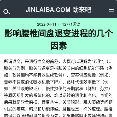
JINLAIBA.COM 劲来吧
2022-04-11 ↔ 12771阅读
影响腰椎间盘退变进程的几个
因素
所谓退变，是退行性变的简称，大概可以理解为“老化”。以
膝关节为例，膝关节退变是指膝关节内的细胞机能下降（例
如：软骨细胞不能有效生成软骨）、营养供应缓慢（例如：
营养不良或消化吸收机能下降）、循环代谢效率低下（例
如：关节液的缺乏）、慢性损伤的长期累积（例如：劳损）
等原因所引发的系统化的、难以逆转的退化和老化，直观的
后果就是软骨磨损、骨赘丛生、关节畸形、肌肉萎缩等问题
引发的疼痛、畸形和功能障碍。腰椎也是一样的道理。腰椎
的退变以腰椎间盘的退变为先，如果能够阻止或延缓椎间盘