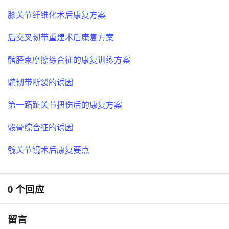
膝关节纤维化术后康复方案
后交叉韧带重建术后康复方案
髂胫束摩擦综合征的康复训练方案
髌韧带断裂的诱因
第一跖趾关节扭伤后的康复方案
骰骨综合征的诱因
髋关节镜术后康复要点
0 个回应
留言