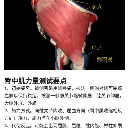
臀中肌力量测试要点
1、初始姿势。被测者采用侧卧姿，被测一侧的对侧可屈髋
屈膝以保持稳定，被测一侧髋关节略微伸展，膝关节伸展，
大腿外展、外旋。
2、施力方式。向髋关节内收、屈曲方向（臀中肌收缩相反
方向）施力，施力点在小腿外侧。
3、代偿反应。可能会出现屈膝、屈髋、髋内旋、脊柱伸展