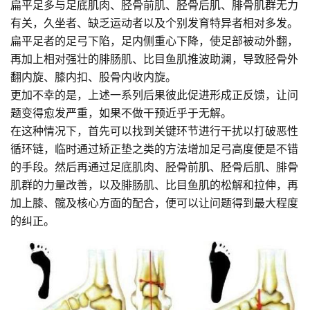
扁平足多与足底肌肉、胫骨前肌、胫骨后肌、腓骨肌群无力
有关，久坐者、缺乏运动者以及个别发育特异者相对多发。
扁平足者的足弓下陷，足内侧重心下降，使足部被动外翻，
再加上相对强壮的腓肠肌、比目鱼肌推波助澜，导致胫骨外
翻内旋、膝内扣、股骨内收内旋。
更加不幸的是，上述一系列后果彼此促进形成正反馈，让问
题变得愈发严重，如果不做干预近乎于无解。
在这种情况下，首先可以找到关键环节进行干扰以打破恶性
循环链，临时通过矫正垫之类的方法增加足弓高度便是不错
的手段。然后再通过足底肌肉、胫骨前肌、胫骨后肌、腓骨
肌群的力量改善，以及腓肠肌、比目鱼肌的松解和拉伸，再
加上膝、髋及核心方面的配合，便可以让问题得到最大程度
的纠正。