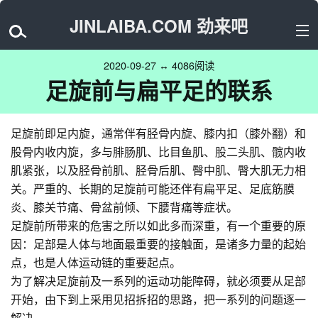
JINLAIBA.COM 劲来吧
2020-09-27 ↔ 4086阅读
足旋前与扁平足的联系
足旋前即足内旋，通常伴有胫骨内旋、膝内扣（膝外翻）和
股骨内收内旋，多与腓肠肌、比目鱼肌、股二头肌、髋内收
肌紧张，以及胫骨前肌、胫骨后肌、臀中肌、臀大肌无力相
关。严重的、长期的足旋前可能还伴有扁平足、足底筋膜
炎、膝关节痛、骨盆前倾、下腰背痛等症状。
足旋前所带来的危害之所以如此多而深重，有一个重要的原
因：足部是人体与地面最重要的接触面，是诸多力量的起始
点，也是人体运动链的重要起点。
为了解决足旋前及一系列的运动功能障碍，就必须要从足部
开始，由下到上采用见招拆招的思路，把一系列的问题逐一
解决。