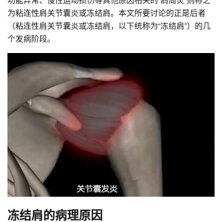
为粘连性肩关节囊炎或冻结肩。本文所要讨论的正是后者
（粘连性肩关节囊炎或冻结肩，以下统称为“冻结肩”）的几
个发病阶段。
冻结肩的病理原因