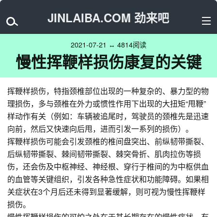
JINLAIBA.COM 劲来吧
2021-07-21 ↔ 4814阅读
慢性挥鞭样损伤康复的关键
挥鞭样损伤，特指颈椎部位出现的一种复杂的、暴力型的物
理损伤，多与颈椎在外力或惯性作用下出现的大扭矩“甩鞭”
样动作有关（例如：车辆被追尾时，驾驶员的颈椎先是迅速
向前，然后又快速向后甩，进而引发一系列的损伤）。
挥鞭样损伤可能会引发颈椎的椎间盘突出、前纵韧带撕裂、
后纵韧带撕裂、棘间韧带撕裂、棘突骨折、肌肉拉伤等损
伤，还会伤及中枢神经、神经根、穿行于椎间的为中枢供血
的血管等关键组织，引发各种急性症状和功能障碍。如果相
关症状在3个月后还未得到显著缓解，则可视为慢性挥鞭样
损伤。
慢性挥鞭样损伤的可怕之处在于其长期存在的慢性症状，有