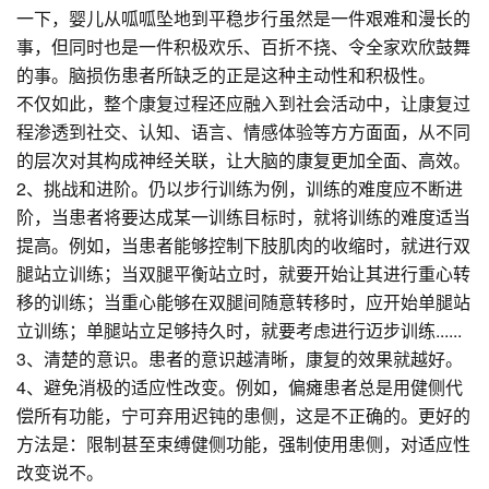
一下，婴儿从呱呱坠地到平稳步行虽然是一件艰难和漫长的
事，但同时也是一件积极欢乐、百折不挠、令全家欢欣鼓舞
的事。脑损伤患者所缺乏的正是这种主动性和积极性。
不仅如此，整个康复过程还应融入到社会活动中，让康复过
程渗透到社交、认知、语言、情感体验等方方面面，从不同
的层次对其构成神经关联，让大脑的康复更加全面、高效。
2、挑战和进阶。仍以步行训练为例，训练的难度应不断进
阶，当患者将要达成某一训练目标时，就将训练的难度适当
提高。例如，当患者能够控制下肢肌肉的收缩时，就进行双
腿站立训练；当双腿平衡站立时，就要开始让其进行重心转
移的训练；当重心能够在双腿间随意转移时，应开始单腿站
立训练；单腿站立足够持久时，就要考虑进行迈步训练......
3、清楚的意识。患者的意识越清晰，康复的效果就越好。
4、避免消极的适应性改变。例如，偏瘫患者总是用健侧代
偿所有功能，宁可弃用迟钝的患侧，这是不正确的。更好的
方法是：限制甚至束缚健侧功能，强制使用患侧，对适应性
改变说不。