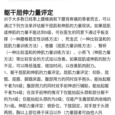
躯干屈伸力量评定
对于大多数已经患上腰椎病和下腰背疼痛的患者而言，可以
通过下列方法来评估躯干屈肌和伸肌的力量现状。如果屈肌
或伸肌的力量不能达到5级，可在医生的同意下通过平板支
撑（一种腰椎稳定性训练方法）、死虫式（一种比较温和的
屈肌力量训练方法）、卷腹（屈肌力量训练方法）、臀桥
（一种比较温和的伸肌力量训练方法）、小燕飞（伸肌力量
方法）等比较安全的方式加以改善。如果屈肌或伸肌的耐力
不足，可以降低强度、增加时间，以改善肌肉耐力。
1、躯干屈肌和伸肌的力量评定。屈肌力量评定：仰卧、屈
髋、屈膝、脚踏床面，腹部用力的同时双手抱头，能抬起躯
干者为5级；腹部用力的同时双手前伸进行辅助，能抬起躯
干者为4级；在双手前伸的情况下仅能抬起头颈和部分躯干
的为3级；仅能抬起头颈的为2级；仅能产生腹部肌肉收缩的
为1级。伸肌力量评定：俯卧位，下肢固定，双手放于头颈
两侧，胸以上部位悬于床沿以外（力量弱者可由他人托