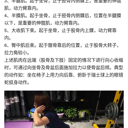
3、半腱肌。起于坐骨，止于胫骨内侧髁上，是重要的伸髋
肌，动力臂靠内。
4、半膜肌。起于坐骨，止于胫骨内侧髁后，位置在半腱膜
以下，是重要的伸髋肌，动力臂靠内。
5、大收肌下束。起于坐骨，止于股骨内上髁，动力臂靠
内。
6、臀中肌后束。起于髂骨靠后的位置，止于股骨大转子，
拉力角较小。
上述肌肉在远端（股骨及下肢）固定的情况下进行向心收缩
时，可通过向坐骨及骨盆后面施加拉力以使骨盆后倾。典型
的动作如：坐在椅子上用力向后靠、俯卧于瑞士球上的眼镜
蛇挺身动作。