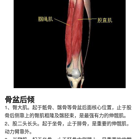
骨盆后倾
1、臀大肌。起于骶骨、髂骨等骨盆后面核心位置，止于股
骨后侧靠上的臀肌粗隆及髂胫束，是最强有力的伸髋肌。
2、股二头长头。起于坐骨，止于腓骨，是重要的伸髋肌，
动力臂靠外。