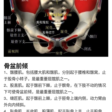
骨盆前倾
1、髂腰肌。包括腰大肌和髂肌，分别起于腰椎和髂窝，止
于股骨小转子，是最重要屈髋肌之一。
2、股直肌。起于髂前下棘，止于髌骨，在下肢不动的情况
下可使骨盆前倾，是最重要屈髋肌之一。
3、缝匠肌。起于髂前上棘，止于胫骨上端内侧，动力臂由
外向内倾斜。
4、耻骨肌、长收肌、股薄肌。起于耻骨上支，止于股骨